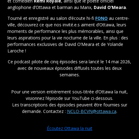
et comédien
Remi Royale
, ainsi que le poète officiel
anglophone d’Ottawa et barman au Manx,
David O’Meara
.
Tourné et enregistré au salon d’écoute hi-fi
FONO
au centre-
ville, découvrez ce que nos invité.e.s aiment d’Ottawa, leurs
moments de performance les plus mémorables, ainsi que
leurs aspirations pour la vie nocturne de la ville. En plus : des
performances exclusives de David O’Meara et de Yolande
Laroche !
Ce podcast pilote de cinq épisodes sera lancé le 14 mai 2026,
avec de nouveaux épisodes diffusés toutes les deux
semaines.
Pour une version entièrement sous-titrée d’Ottawa la nuit,
visionnez l’épisode sur YouTube ci-dessous.
Les transcriptions des épisodes peuvent être fournies sur
demande. Contactez :
NCLO-BCVN@ottawa.ca
.
Écoutez Ottawa la nuit